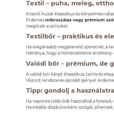
Textil – puha, meleg, otth
A textil huzat klasszikus és kényelmes válas
Érdemes
mikroszálas vagy prémium sz
megőrzik a színüket.
Textilbőr – praktikus és el
Ha elegánsabb megjelenést szeretnél, a text
Hátránya, hogy a hőmérsékletre érzékeny —
Valódi bőr – prémium, de 
A valódi bőr kárpit klasszikus, tartós és el
Viszont rendszeres ápolást igényel: érdeme
Tipp: gondolj a használatr
Ha naponta több órát használod a foteled, 
Ha inkább díszbútorként szolgál, jöhetnek 