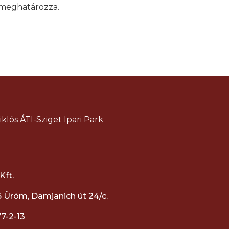
 meghatározza.
klós ÁTI-Sziget Ipari Park
ft.
6 Üröm, Damjanich út 24/c.
7-2-13