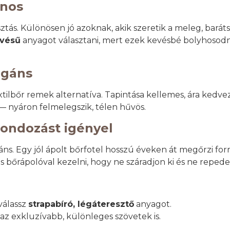
onos
ztás. Különösen jó azoknak, akik szeretik a meleg, baráts
övésű
anyagot választani, mert ezek kevésbé bolyhosodna
egáns
ilbőr remek alternatíva. Tapintása kellemes, ára kedvezőb
 nyáron felmelegszik, télen hűvös.
gondozást igényel
egáns. Egy jól ápolt bőrfotel hosszú éveken át megőrzi for
s bőrápolóval kezelni, hogy ne száradjon ki és ne reped
a
válassz
strapabíró, légáteresztő
anyagot.
az exkluzívabb, különleges szövetek is.