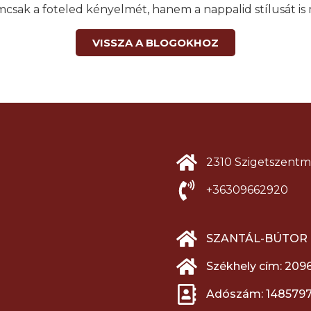
mcsak a foteled kényelmét, hanem a nappalid stílusát is
VISSZA A BLOGOKHOZ
2310 Szigetszentmi
+36309662920
SZANTÁL-BÚTOR K
Székhely cím: 209
Adószám: 1485797