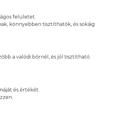
ágos felületet.
k, könnyebben tisztíthatók, és sokáig
b a valódi bőrnél, és jól tisztítható.
máját és értékét.
ezzen.