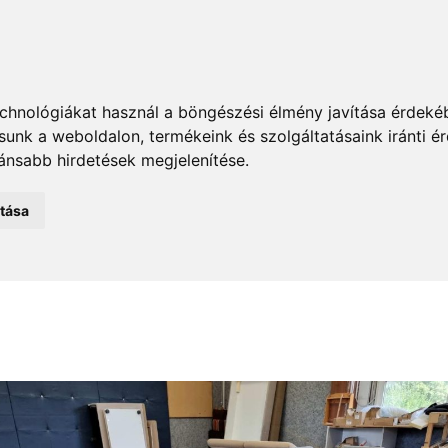
FŐOLDAL
MUNKÁINK
SZOLGÁLT
chnológiákat használ a böngészési élmény javítása érdeké
tsunk a weboldalon
,
termékeink és szolgáltatásaink iránti 
ánsabb hirdetések megjelenítése
.
atása