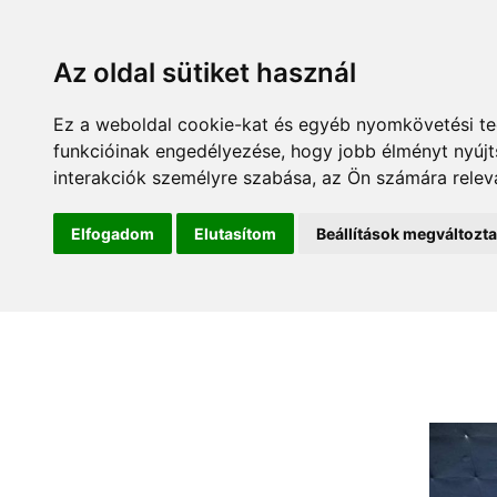
Az oldal sütiket használ
Ez a weboldal cookie-kat és egyéb nyomkövetési te
funkcióinak engedélyezése
,
hogy jobb élményt nyúj
interakciók személyre szabása
,
az Ön számára relev
Elfogadom
Elutasítom
Beállítások megváltozt