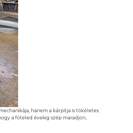
chanikája, hanem a kárpitja is tökéletes.
hogy a foteled évekig szép maradjon,