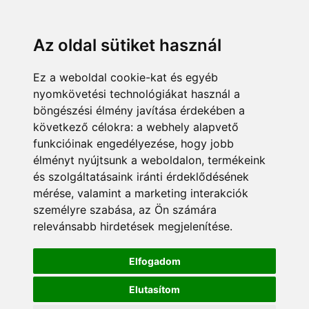
Az oldal sütiket használ
Ez a weboldal cookie-kat és egyéb
nyomkövetési technológiákat használ a
böngészési élmény javítása érdekében a
következő célokra:
a webhely alapvető
funkcióinak engedélyezése
,
hogy jobb
élményt nyújtsunk a weboldalon
,
termékeink
és szolgáltatásaink iránti érdeklődésének
mérése, valamint a marketing interakciók
személyre szabása
,
az Ön számára
relevánsabb hirdetések megjelenítése
.
Elfogadom
Elutasítom