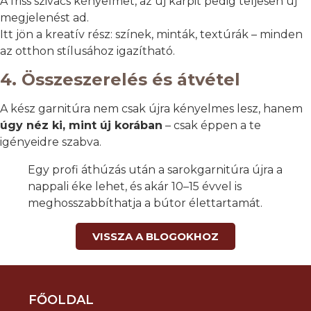
A friss szivacs kényelmet, az új kárpit pedig teljesen új
megjelenést ad.
Itt jön a kreatív rész: színek, minták, textúrák – minden
az otthon stílusához igazítható.
4. Összeszerelés és átvétel
A kész garnitúra nem csak újra kényelmes lesz, hanem
úgy néz ki, mint új korában
– csak éppen a te
igényeidre szabva.
Egy profi áthúzás után a sarokgarnitúra újra a
nappali éke lehet, és akár 10–15 évvel is
meghosszabbíthatja a bútor élettartamát.
VISSZA A BLOGOKHOZ
FŐOLDAL